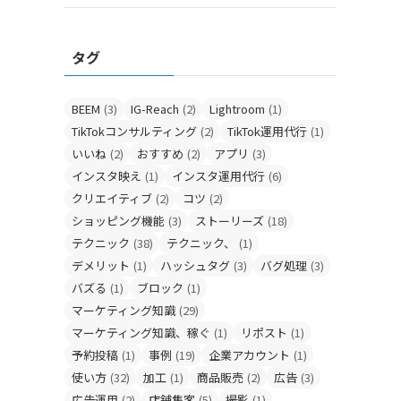
タグ
BEEM
(3)
IG-Reach
(2)
Lightroom
(1)
TikTokコンサルティング
(2)
TikTok運用代行
(1)
いいね
(2)
おすすめ
(2)
アプリ
(3)
インスタ映え
(1)
インスタ運用代行
(6)
クリエイティブ
(2)
コツ
(2)
ショッピング機能
(3)
ストーリーズ
(18)
テクニック
(38)
テクニック、
(1)
デメリット
(1)
ハッシュタグ
(3)
バグ処理
(3)
バズる
(1)
ブロック
(1)
マーケティング知識
(29)
マーケティング知識、稼ぐ
(1)
リポスト
(1)
予約投稿
(1)
事例
(19)
企業アカウント
(1)
使い方
(32)
加工
(1)
商品販売
(2)
広告
(3)
広告運用
(2)
店舗集客
(5)
撮影
(1)