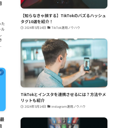
用
【知らなきゃ損する】TikTokのバズるハッシュ
タグ10選を紹介！
った
2024年5月14日
TikTok運用ノウハウ
ール
し
き
.
ウ
TikTokとインスタを連携させるには？方法やメ
リットも紹介
2024年5月14日
instagram運用ノウハウ
？最
用