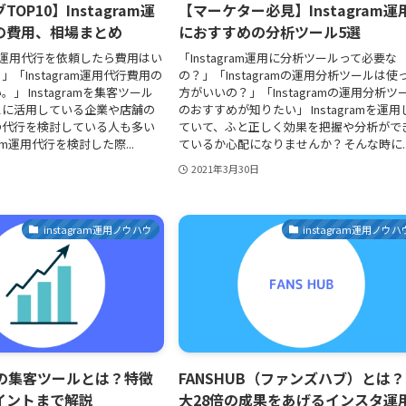
OP10】Instagram運
【マーケター必見】Instagram運
の費用、相場まとめ
におすすめの分析ツール5選
amの運用代行を依頼したら費用はい
「Instagram運用に分析ツールって必要な
「Instagram運用代行費用の
の？」「Instagramの運用分析ツールは使
」 Instagramを集客ツール
方がいいの？」「Instagramの運用分析ツ
スに活用している企業や店舗の
のおすすめが知りたい」 Instagramを運用
の代行を検討している人も多い
ていて、ふと正しく効果を把握や分析がで
ram運用代行を検討した際...
ているか心配になりませんか？そんな時に..
2021年3月30日
instagram運用ノウハウ
instagram運用ノウハ
ramの集客ツールとは？特徴
FANSHUB（ファンズハブ）とは
イントまで解説
大28倍の成果をあげるインスタ運