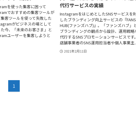
代行サービスの実績
agramを使った集客に困って
agramでおすすめの集客ツールが
InstagramをはじめとしたSNSサービスを
「集客ツールを使って失敗した
したブランディング向上サービスの『FAN
stagramがビジネスの場として
HUB(ファンズハブ)』。「ファンズハブ」
した今、「未来のお客さま」と
ブランディングの観点から設計、運用戦略
agramユーザーを集客しようと
代行するSNSプロモーションサービスです
店舗事業者のSNS運用担当者や個人事業主..
2021年2月11日
1