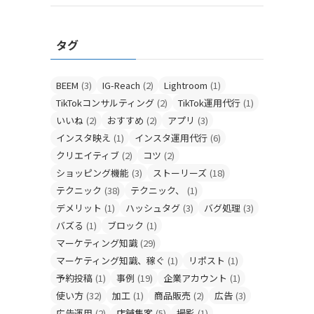
タグ
BEEM
(3)
IG-Reach
(2)
Lightroom
(1)
TikTokコンサルティング
(2)
TikTok運用代行
(1)
いいね
(2)
おすすめ
(2)
アプリ
(3)
インスタ映え
(1)
インスタ運用代行
(6)
クリエイティブ
(2)
コツ
(2)
ショッピング機能
(3)
ストーリーズ
(18)
テクニック
(38)
テクニック、
(1)
デメリット
(1)
ハッシュタグ
(3)
バグ処理
(3)
バズる
(1)
ブロック
(1)
マーケティング知識
(29)
マーケティング知識、稼ぐ
(1)
リポスト
(1)
予約投稿
(1)
事例
(19)
企業アカウント
(1)
使い方
(32)
加工
(1)
商品販売
(2)
広告
(3)
広告運用
(2)
店舗集客
(5)
撮影
(1)