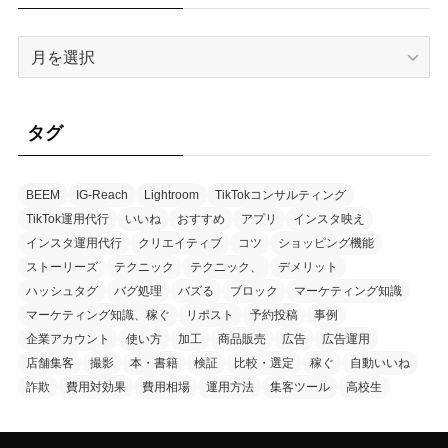
ー
ア
ー
カ
イ
タグ
ブ
BEEM
IG-Reach
Lightroom
TikTokコンサルティング
TikTok運用代行
いいね
おすすめ
アプリ
インスタ映え
インスタ運用代行
クリエイティブ
コツ
ショッピング機能
ストーリーズ
テクニック
テクニック、
デメリット
ハッシュタグ
バグ処理
バズる
ブロック
マーケティング知識
マーケティング知識、稼ぐ
リポスト
予約投稿
事例
企業アカウント
使い方
加工
商品販売
広告
広告運用
店舗集客
撮影
本・書籍
検証
比較・選定
稼ぐ
自動いいね
詐欺
費用対効果
費用相場
運用方法
集客ツール
高校生