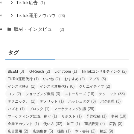
TikTok広告
(1)
TikTok運用ノウハウ
(23)
取材・インタビュー
(2)
タグ
(3)
(2)
(1)
(2)
BEEM
IG-Reach
Lightroom
TikTokコンサルティング
(1)
(2)
(2)
(3)
TikTok運用代行
いいね
おすすめ
アプリ
(1)
(6)
(2)
インスタ映え
インスタ運用代行
クリエイティブ
(2)
(3)
(18)
(38)
コツ
ショッピング機能
ストーリーズ
テクニック
(1)
(1)
(3)
(3)
テクニック、
デメリット
ハッシュタグ
バグ処理
(1)
(1)
(29)
バズる
ブロック
マーケティング知識
(1)
(1)
(1)
(19)
マーケティング知識、稼ぐ
リポスト
予約投稿
事例
(1)
(32)
(1)
(2)
(3)
企業アカウント
使い方
加工
商品販売
広告
(2)
(5)
(1)
(2)
(9)
広告運用
店舗集客
撮影
本・書籍
検証