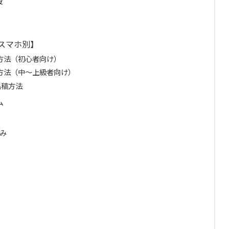
設
・スマホ別】
出稿方法（初心者向け）
出稿方法（中～上級者向け）
出稿方法
ム
み