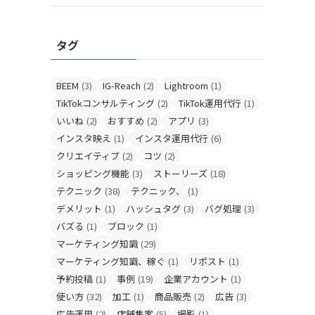
タグ
BEEM
(3)
IG-Reach
(2)
Lightroom
(1)
TikTokコンサルティング
(2)
TikTok運用代行
(1)
いいね
(2)
おすすめ
(2)
アプリ
(3)
インスタ映え
(1)
インスタ運用代行
(6)
クリエイティブ
(2)
コツ
(2)
ショッピング機能
(3)
ストーリーズ
(18)
テクニック
(38)
テクニック、
(1)
デメリット
(1)
ハッシュタグ
(3)
バグ処理
(3)
バズる
(1)
ブロック
(1)
マーケティング知識
(29)
マーケティング知識、稼ぐ
(1)
リポスト
(1)
予約投稿
(1)
事例
(19)
企業アカウント
(1)
使い方
(32)
加工
(1)
商品販売
(2)
広告
(3)
広告運用
(2)
店舗集客
(5)
撮影
(1)